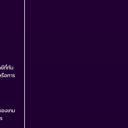
ที่ทัน
หรือการ
ยของเกม
าร