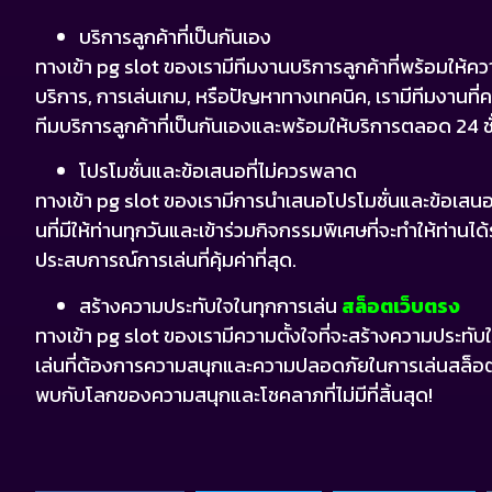
บริการลูกค้าที่เป็นกันเอง
ทางเข้า pg slot ของเรามีทีมงานบริการลูกค้าที่พร้อมให้ความ
บริการ, การเล่นเกม, หรือปัญหาทางเทคนิค, เรามีทีมงานท
ทีมบริการลูกค้าที่เป็นกันเองและพร้อมให้บริการตลอด 24 ชั
โปรโมชั่นและข้อเสนอที่ไม่ควรพลาด
ทางเข้า pg slot ของเรามีการนำเสนอโปรโมชั่นและข้อเสนอที
นที่มีให้ท่านทุกวันและเข้าร่วมกิจกรรมพิเศษที่จะทำให้ท่านได้รั
ประสบการณ์การเล่นที่คุ้มค่าที่สุด.
สร้างความประทับใจในทุกการเล่น
สล็อตเว็บตรง
ทางเข้า pg slot ของเรามีความตั้งใจที่จะสร้างความประทับใจใน
เล่นที่ต้องการความสนุกและความปลอดภัยในการเล่นสล็อต
พบกับโลกของความสนุกและโชคลาภที่ไม่มีที่สิ้นสุด!