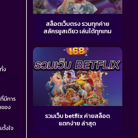
สล็อตเว็บตรง รวมทุกค่าย
สลัครยูสเดียว เล่นได้ทุกเกม
ั่ง
ี่มีการ
้าของ
รวมเว็บ betflix ค่ายสล็อต
แตกง่าย ล่าสุด
ตั้งใจ