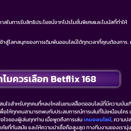
กาสในการรับสิทธิประโยชน์จากโปรโมชั่นพิเศษและโบนัสที่ทำให้
เข้าสู่โลกสนุกของการเดิมพันออนไลน์ได้ทุกเวลาที่คุณต้องการ. 
ทำไมควรเลือก Betflix 168
ามน่าสนใจสำหรับทุกคนที่หลงไหลในเกมสล็อตออนไลน์ที่มีความบันเ
เพื่อให้ทุกคนสามารถพบกับประสบการณ์การเล่นที่ไม่เหมือนใคร
พอใจของผู้เล่นทุกท่าน เมื่อพูดถึงการเล่น
เกมออนไลน์
, ความป
ยที่ทันสมัย และให้ความน่าเชื่อถือสูงสุด ทางทีมงานของเรามุ่ง