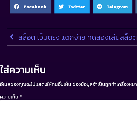
Facebook
Twitter
Telegram
สล็อต เว็บตรง แตกง่าย ทดลองเล่นสล็อต
ใส่ความเห็น
อีเมลของคุณจะไม่แสดงให้คนอื่นเห็น
ช่องข้อมูลจำเป็นถูกทำเครื่องหม
ความเห็น
*