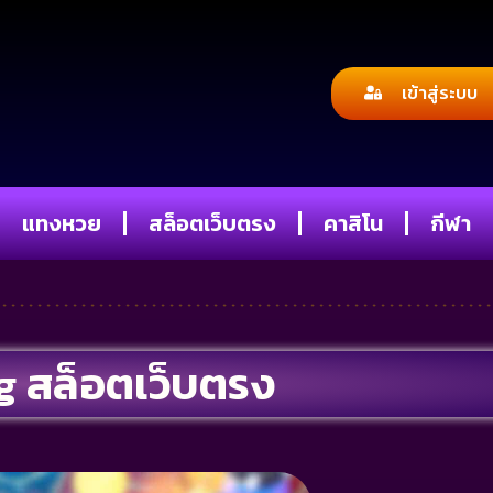
เข้าสู่ระบบ
แทงหวย
สล็อตเว็บตรง
คาสิโน
กีฬา
g สล็อตเว็บตรง