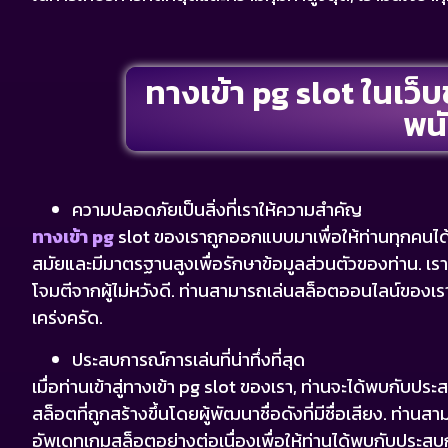
ทางเข้า pg slot ในเว็บ
พน
ความปลอดภัยเป็นสิ่งที่เราให้ความสำคัญ
ทางเข้า pg
slot ของเราถูกออกแบบมาเพื่อให้ท่านทุกคนได
สมัยและมีมาตรฐานสูงเพื่อรักษาข้อมูลส่วนตัวของท่าน. เ
โจมตีจากผู้ไม่หวังดี. ท่านสามารถเล่นสล็อตออนไลน์ของเร
เคร่งครัด.
ประสบการณ์การเล่นที่น่าทึ่งที่สุด
เมื่อท่านเข้าสู่ทางเข้า pg slot ของเรา, ท่านจะได้พบกับ
สล็อตที่ถูกสร้างขึ้นโดยผู้พัฒนาชื่อดังที่มีชื่อเสียง. ท่
อัพเดทเกมสล็อตอย่างต่อเนื่องเพื่อให้ท่านได้พบกับประสบ