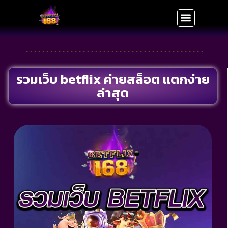
รวมเว็บ betflix ค่ายสล็อต แตกง่าย
ล่าสุด