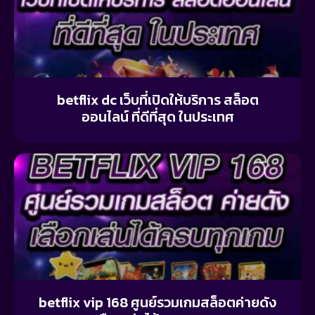
betflix dc เว็บที่เปิดให้บริการ สล็อต
ออนไลน์ ที่ดีที่สุด ในประเทศ
betflix vip 168 ศูนย์รวมเกมสล็อต​ค่ายดัง