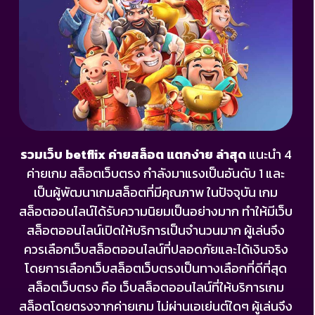
รวมเว็บ betflix ค่ายสล็อต แตกง่าย ล่าสุด
แนะนำ 4
ค่ายเกม สล็อตเว็บตรง กำลังมาแรงเป็นอันดับ 1 และ
เป็นผู้พัฒนาเกมสล็อตที่มีคุณภาพ ในปัจจุบัน เกม
สล็อตออนไลน์ได้รับความนิยมเป็นอย่างมาก ทำให้มีเว็บ
สล็อตออนไลน์เปิดให้บริการเป็นจำนวนมาก ผู้เล่นจึง
ควรเลือกเว็บสล็อตออนไลน์ที่ปลอดภัยและได้เงินจริง
โดยการเลือกเว็บสล็อตเว็บตรงเป็นทางเลือกที่ดีที่สุด
สล็อตเว็บตรง คือ เว็บสล็อตออนไลน์ที่ให้บริการเกม
สล็อตโดยตรงจากค่ายเกม ไม่ผ่านเอเย่นต์ใดๆ ผู้เล่นจึง