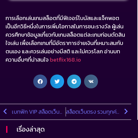
การเลือกเล่นเกมสล็อตที่มีฟีเจอร์โบนัสและแจ็คพอต
เป็นอีกวิธีหนึ่งในการเพิ่มโอกาสในการชนะรางวัล ผู้เล่น
ควรศึกษาข้อมูลเกี่ยวกับเกมสล็อตแต่ละเกมก่อนตัดสิน
ใจเล่น เพื่อเลือกเกมที่มีอัตราการจ่ายเงินที่เหมาะสมกับ
ตนเอง และควรเล่นอย่างมีสติ และไม่ควรโลภ อ่านบท
ความอื่นๆที่น่าสนใจ
betflix168.io
เบทฟิก VIP สล็อตเว็บตรง แตกง่าย จ่ายจริง
สล็อตเว็บตรง รวมทุกค่าย สลัครยูสเดียว เล่นได้ทุกเกม
เรื่องล่าสุด