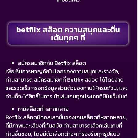
betflix สล็อต ความสนุกและตื่น
เต้นทุกๆ ที่
สมัครสมาชิกกับ Betflix สล็อต
เพื่อเริ่มการผจญภัยในโลกของความสนุกและรางวัล,
ท่านสามารถ สมัครสมาชิกที่ Betflix สล็อต ได้โดยง่าย
และรวดเร็ว กรอกข้อมูลส่วนตัวของท่านให้ครบถ้วน, และ
ท่านก็จะได้สิทธิ์ในการเข้าเล่นเกมทุกประเภทที่มีในเว็บไซต์
เกมสล็อตที่หลากหลาย
Betflix สล็อตมีคอลเลคชั่นของเกมสล็อตที่หลากหลาย,
ที่มีภาพและเสียงที่ทันสมัย ท่านสามารถเลือกเล่นเกมที่
ท่านชื่นชอบ, โดยมีตัวเลือกต่างๆ ที่รองรับทุกรูปแบบ