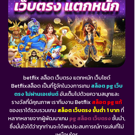
betflix สล็อต เว็บตรง แตกหนัก เว็บไซต์
Betflixสล็อต เป็นที่รู้จักในวงการเกม
สล็อต pg เว็บ
ตรง ไม่ผ่านเอเย่นต์
อันเต็มไปด้วยความสนุกและ
รางวัลที่มีคุณภาพ เราทีมงาน Betflix
สล็อต pg แท้
ของเราได้รวบรวมเกม
สล็อต เว็บตรง ขั้นต่ำ 1 บาท
ที่
หลากหลายจากผู้พัฒนาเกม
pg สล็อต เว็บตรง
ชั้นนำ,
ซึ่งมั่นใจได้ว่าทุกท่านจะได้พบประสบการณ์การเล่นที่ไม่
เหมือนใคร