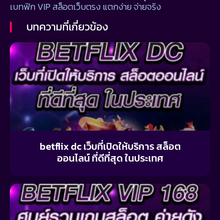
เบทฟิก VIP สล็อตเว็บตรง แตกง่าย จ่ายจริง
บทความที่เกี่ยวข้อง
betflix dc เว็บที่เปิดให้บริการ สล็อต
ออนไลน์ ที่ดีที่สุด ในประเทศ