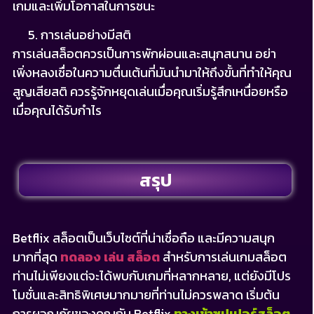
เกมและเพิ่มโอกาสในการชนะ
การเล่นอย่างมีสติ
การเล่นสล็อตควรเป็นการพักผ่อนและสนุกสนาน อย่า
เพิ่งหลงเชื่อในความตื่นเต้นที่มันนำมาให้ถึงขั้นที่ทำให้คุณ
สูญเสียสติ ควรรู้จักหยุดเล่นเมื่อคุณเริ่มรู้สึกเหนื่อยหรือ
เมื่อคุณได้รับกำไร
สรุป
Betflix สล็อตเป็นเว็บไซต์ที่น่าเชื่อถือ และมีความสนุก
มากที่สุด
ทดลอง เล่น สล็อต
สำหรับการเล่นเกมสล็อต
ท่านไม่เพียงแต่จะได้พบกับเกมที่หลากหลาย, แต่ยังมีโปร
โมชั่นและสิทธิพิเศษมากมายที่ท่านไม่ควรพลาด เริ่มต้น
การผจญภัยของคุณกับ Betflix
ทางเข้าซุปเปอร์สล็อต