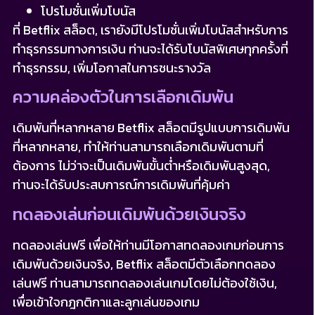
โปรโมชั่นเพิ่มโบนัส
ที่ Betflix สล็อต, เรายังมีโปรโมชั่นเพิ่มโบนัสสำหรับการ
ทำธุรกรรมทางการเงิน ท่านจะได้รับโบนัสพิเศษทุกครั้งที่
ทำธุรกรรม, เพิ่มโอกาสในการชนะรางวัล
ความคล่องตัวในการเลือกเดิมพัน
เดิมพันที่หลากหลาย Betflix สล็อตมีรูปแบบการเดิมพัน
ที่หลากหลาย, ทำให้ท่านสามารถเลือกเดิมพันตามที่
ต้องการ ไม่ว่าจะเป็นเดิมพันขั้นต่ำหรือเดิมพันสูงสุด,
ท่านจะได้รับประสบการณ์การเดิมพันที่คุ้มค่า
ทดลองเล่นก่อนเดิมพันด้วยเงินจริง
ทดลองเล่นฟรี เพื่อให้ท่านมีโอกาสทดลองเกมก่อนการ
เดิมพันด้วยเงินจริง, Betflix สล็อตมีตัวเลือกทดลอง
เล่นฟรี ท่านสามารถทดลองเล่นเกมโดยไม่ต้องใช้เงิน,
เพื่อเข้าใจกฎกติกาและลูกเล่นของเกม