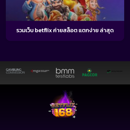
รวมเว็บ betflix ค่ายสล็อต แตกง่าย ล่าสุด