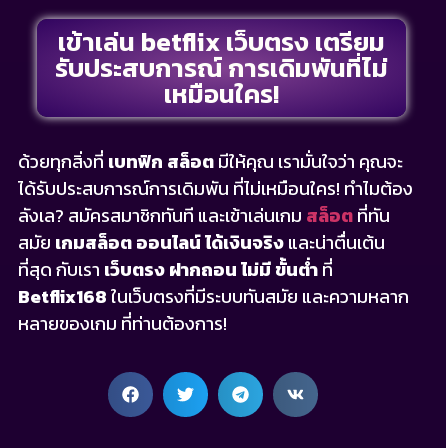
เข้าเล่น betflix เว็บตรง เตรียม
รับประสบการณ์ การเดิมพันที่ไม่
เหมือนใคร!
ด้วยทุกสิ่งที่
เบทฟิก สล็อต
มีให้คุณ เรามั่นใจว่า คุณจะ
ได้รับประสบการณ์การเดิมพัน ที่ไม่เหมือนใคร! ทำไมต้อง
ลังเล? สมัครสมาชิกทันที และเข้าเล่นเกม
สล็อต
ที่ทัน
สมัย
เกมสล็อต ออนไลน์ ได้เงินจริง
และน่าตื่นเต้น
ที่สุด กับเรา
เว็บตรง ฝากถอน ไม่มี ขั้นต่ำ
ที่
Betflix168
ในเว็บตรงที่มีระบบทันสมัย และความหลาก
หลายของเกม ที่ท่านต้องการ!