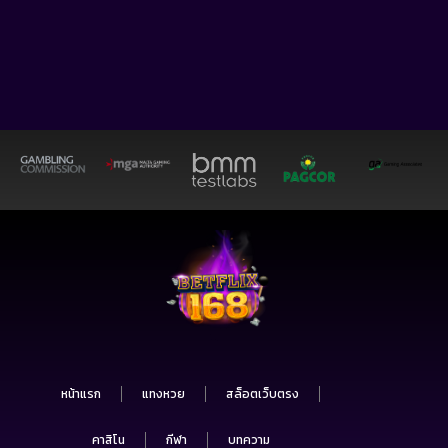
หน้าแรก
แทงหวย
สล็อตเว็บตรง
คาสิโน
กีฬา
บทความ