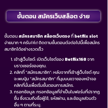
ขั้นตอน สมัครเว็บสล็อต ง่าย
ขั้นตอน
สมัครสมาชิก สล็อตเว็บตรง
ที่
betflix slot
ง่ายมาก ๆ ครับ/ค่ะ! ติดตามขั้นตอนดังต่อไปนี้เพื่อสมัคร
สมาชิกได้อย่างรวดเร็ว
เข้าสู่เว็บไซต์: เปิดเว็บไซต์ของ
Betflix168
จาก
บราวเซอร์ของคุณ.
คลิกที่ “สมัครสมาชิก”: หลังจากที่เข้าสู่เว็บไซต์ คุณ
จะพบปุ่ม “สมัครสมาชิก” ที่มุมบนขวาของหน้าจอ
คลิกที่นั่นเพื่อเริ่มขั้นตอนการสมัคร.
กรอกข้อมูล: กรอกข้อมูลที่จำเป็นในฟอร์มที่ปรากฏ
ขึ้น ซึ่งรวมถึงชื่อผู้ใช้, รหัสผ่าน, และข้อมูลส่วนตัว
อื่น ๆ ตามที่ระบุ.