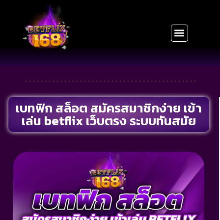
เบทฟิก สล็อต สมัครสมาชิกง่าย เข้า
เล่น betflix เว็บตรง ระบบทันสมัย