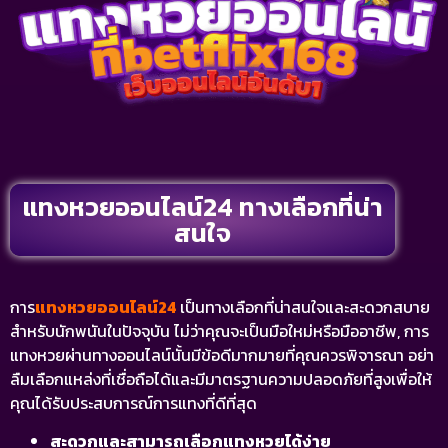
แทงหวยออนไลน์24 ทางเลือกที่น่า
สนใจ
การ
แทงหวยออนไลน์24
เป็นทางเลือกที่น่าสนใจและสะดวกสบาย
สำหรับนักพนันในปัจจุบัน ไม่ว่าคุณจะเป็นมือใหม่หรือมืออาชีพ, การ
แทงหวยผ่านทางออนไลน์นั้นมีข้อดีมากมายที่คุณควรพิจารณา อย่า
ลืมเลือกแหล่งที่เชื่อถือได้และมีมาตรฐานความปลอดภัยที่สูงเพื่อให้
คุณได้รับประสบการณ์การแทงที่ดีที่สุด
สะดวกและสามารถเลือกแทงหวยได้ง่าย