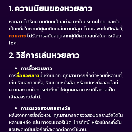
1.
ความนิยมของหวยลาว
หวยลาวได้รับความนิยมเป็นอย่างมากในประเทศไทย, และนับ
เป็นหนึ่งในหวยที่ผู้คนนิยมเล่นมากที่สุด. โดยเฉพาะในปีหลังนี้,
หวยลาว
ได้รับการสนับสนุนจากผู้ที่มีความสนใจในการเสี่ยง
โชค.
2.
วิธีการเล่นหวยลาว
การซื้อหวยลาว
การ
ซื้อหวยลาว
นั้นง่ายมาก. คุณสามารถซื้อตั๋วหวยที่หลายที่,
เช่น ร้านสะดวกซื้อ, ร้านขายหนังสือ, หรือแม้กระทั่งออนไลน์.
ความสะดวกในการเข้าถึงทำให้ทุกคนสามารถมีโอกาสเป็น
เจ้าของรางวัลได้.
การตรวจสอบผลรางวัล
หลังจากการซื้อตั๋วหวย, คุณสามารถตรวจสอบผลรางวัลได้ใน
หลายแหล่ง, เช่น ทางอินเตอร์เน็ต, โทรทัศน์, หรือแม้กระทั่งใน
แอปพลิเคชันมือถือที่สะดวกต่อการใช้งาน.