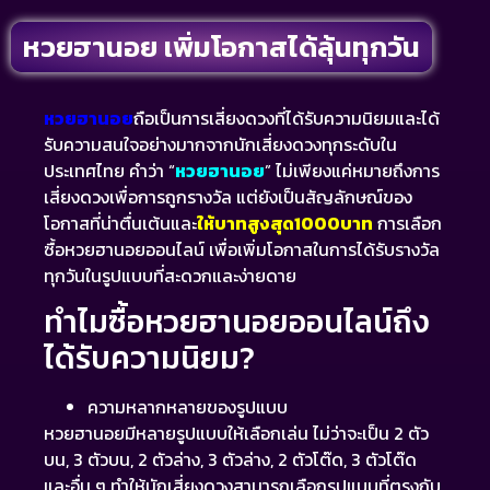
หวยฮานอย เพิ่มโอกาสได้ลุ้นทุกวัน
หวยฮานอย
ถือเป็นการเสี่ยงดวงที่ได้รับความนิยมและได้
รับความสนใจอย่างมากจากนักเสี่ยงดวงทุกระดับใน
ประเทศไทย คำว่า “
หวยฮานอย
” ไม่เพียงแค่หมายถึงการ
เสี่ยงดวงเพื่อการถูกรางวัล แต่ยังเป็นสัญลักษณ์ของ
โอกาสที่น่าตื่นเต้นและ
ให้บาทสูงสุด1000บาท
การเลือก
ซื้อหวยฮานอยออนไลน์ เพื่อเพิ่มโอกาสในการได้รับรางวัล
ทุกวันในรูปแบบที่สะดวกและง่ายดาย
ทำไมซื้อหวยฮานอยออนไลน์ถึง
ได้รับความนิยม?
ความหลากหลายของรูปแบบ
หวยฮานอยมีหลายรูปแบบให้เลือกเล่น ไม่ว่าจะเป็น 2 ตัว
บน, 3 ตัวบน, 2 ตัวล่าง, 3 ตัวล่าง, 2 ตัวโต๊ด, 3 ตัวโต๊ด
และอื่น ๆ ทำให้นักเสี่ยงดวงสามารถเลือกรูปแบบที่ตรงกับ